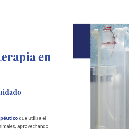
terapia en
cuidado
apéutico
que utiliza el
animales, aprovechando