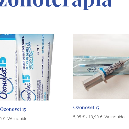
Ozonovet 15
 Ozonovet 15
Rango
5,95
€
-
13,90
€
IVA incluido
50
€
IVA incluido
de