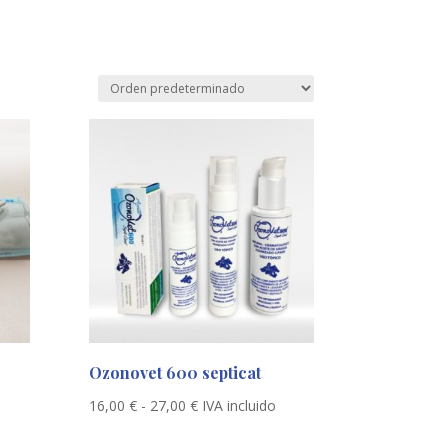
Ozonovet 600 septicat
Rango
16,00
€
-
27,00
€
IVA incluido
de